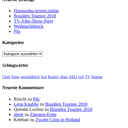
Harmonika-lernen.online
Brasilien Tournee 2018
TV-After-Show-Party
Weihnachtsbock
Pils
Kategorien
Kategorien
Schlagwörter
Chili
Ernte
geschäftlich
live
Reality Stars
SAT1
toll
TV
Zitrone
Neueste Kommentare
Röschl
zu
Pils
Leon Knabbe
zu
Brasilien Tournee 2018
Quentin Lochou
zu
Brasilien Tournee 2018
shrek
zu
Zitronen-Ernte
Ketelaar
zu
Zwarte Cross in Holland