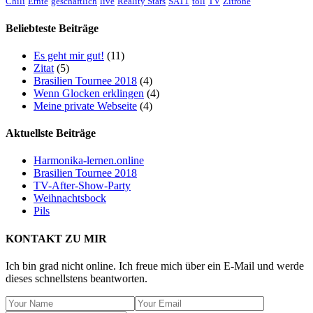
Chili
Ernte
geschäftlich
live
Reality Stars
SAT1
toll
TV
Zitrone
Beliebteste Beiträge
Es geht mir gut!
(11)
Zitat
(5)
Brasilien Tournee 2018
(4)
Wenn Glocken erklingen
(4)
Meine private Webseite
(4)
Aktuellste Beiträge
Harmonika-lernen.online
Brasilien Tournee 2018
TV-After-Show-Party
Weihnachtsbock
Pils
KONTAKT ZU MIR
Ich bin grad nicht online. Ich freue mich über ein E-Mail und werde
dieses schnellstens beantworten.