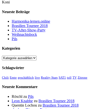
Koni
Neueste Beiträge
Harmonika-lernen.online
Brasilien Tournee 2018
TV-After-Show-Party
Weihnachtsbock
Pils
Kategorien
Kategorien
Schlagwörter
Chili
Ernte
geschäftlich
live
Reality Stars
SAT1
toll
TV
Zitrone
Neueste Kommentare
Röschl
zu
Pils
Leon Knabbe
zu
Brasilien Tournee 2018
Quentin Lochou
zu
Brasilien Tournee 2018