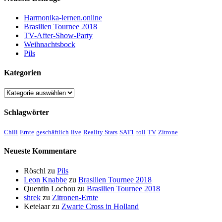
Harmonika-lernen.online
Brasilien Tournee 2018
TV-After-Show-Party
Weihnachtsbock
Pils
Kategorien
Kategorien
Schlagwörter
Chili
Ernte
geschäftlich
live
Reality Stars
SAT1
toll
TV
Zitrone
Neueste Kommentare
Röschl
zu
Pils
Leon Knabbe
zu
Brasilien Tournee 2018
Quentin Lochou
zu
Brasilien Tournee 2018
shrek
zu
Zitronen-Ernte
Ketelaar
zu
Zwarte Cross in Holland