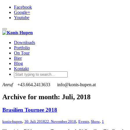
Facebook
Google+
Youtube
Toggle navigation
Downloads
Portfolio
On Tour
Bier
Blog
Kontakt
Anruf
+43.664.2413633
info@konis-hupen.at
Archive for month: Juli, 2018
Brasilien Tournee 2018
,
,
,
konis-hupen
30. Juli 2018
22. November 2018
Events
,
Show
1