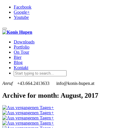
Facebook
Google+
Youtube
Toggle navigation
Downloads
Portfolio
On Tour
Bier
Blog
Kontakt
Anruf
+43.664.2413633
info@konis-hupen.at
Archive for month: August, 2017
+
+
+
+