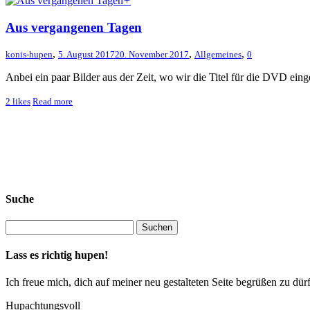
+
Aus vergangenen Tagen
,
,
,
konis-hupen
5. August 2017
20. November 2017
Allgemeines
0
Anbei ein paar Bilder aus der Zeit, wo wir die Titel für die DVD ei
2
likes
Read more
Suche
Lass es richtig hupen!
Ich freue mich, dich auf meiner neu gestalteten Seite begrüßen zu 
Hupachtungsvoll