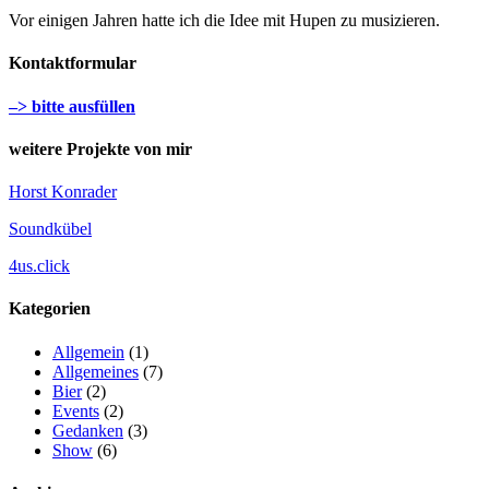
Vor einigen Jahren hatte ich die Idee mit Hupen zu musizieren.
Kontaktformular
–> bitte ausfüllen
weitere Projekte von mir
Horst Konrader
Soundkübel
4us.click
Kategorien
Allgemein
(1)
Allgemeines
(7)
Bier
(2)
Events
(2)
Gedanken
(3)
Show
(6)