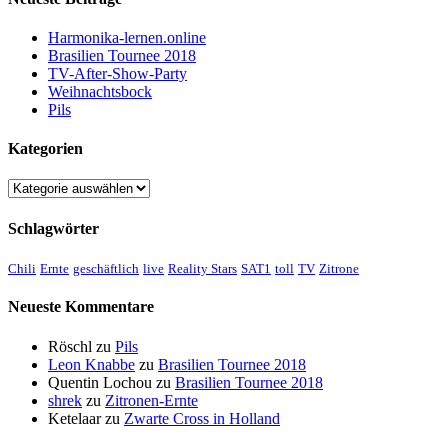
Harmonika-lernen.online
Brasilien Tournee 2018
TV-After-Show-Party
Weihnachtsbock
Pils
Kategorien
Kategorien
Schlagwörter
Chili
Ernte
geschäftlich
live
Reality Stars
SAT1
toll
TV
Zitrone
Neueste Kommentare
Röschl
zu
Pils
Leon Knabbe
zu
Brasilien Tournee 2018
Quentin Lochou
zu
Brasilien Tournee 2018
shrek
zu
Zitronen-Ernte
Ketelaar
zu
Zwarte Cross in Holland