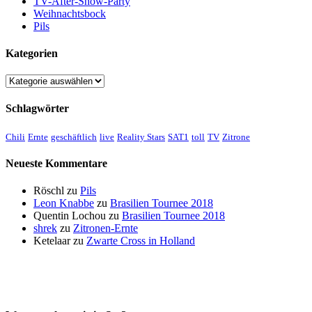
TV-After-Show-Party
Weihnachtsbock
Pils
Kategorien
Kategorien
Schlagwörter
Chili
Ernte
geschäftlich
live
Reality Stars
SAT1
toll
TV
Zitrone
Neueste Kommentare
Röschl
zu
Pils
Leon Knabbe
zu
Brasilien Tournee 2018
Quentin Lochou
zu
Brasilien Tournee 2018
shrek
zu
Zitronen-Ernte
Ketelaar
zu
Zwarte Cross in Holland