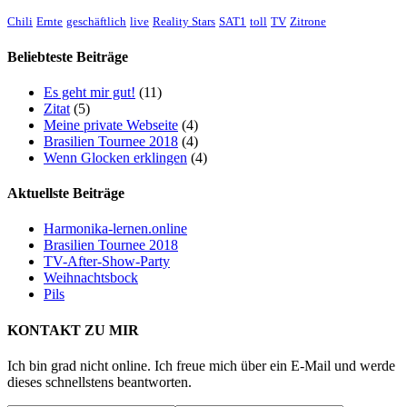
Chili
Ernte
geschäftlich
live
Reality Stars
SAT1
toll
TV
Zitrone
Beliebteste Beiträge
Es geht mir gut!
(11)
Zitat
(5)
Meine private Webseite
(4)
Brasilien Tournee 2018
(4)
Wenn Glocken erklingen
(4)
Aktuellste Beiträge
Harmonika-lernen.online
Brasilien Tournee 2018
TV-After-Show-Party
Weihnachtsbock
Pils
KONTAKT ZU MIR
Ich bin grad nicht online. Ich freue mich über ein E-Mail und werde
dieses schnellstens beantworten.