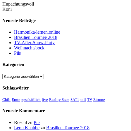
Hupachtungsvoll
Koni
Neueste Beiträge
Harmonika-lernen.online
Brasilien Tournee 2018
TV-After-Show-Party
Weihnachtsbock
Pils
Kategorien
Kategorien
Schlagwörter
Chili
Ernte
geschäftlich
live
Reality Stars
SAT1
toll
TV
Zitrone
Neueste Kommentare
Röschl
zu
Pils
Leon Knabbe
zu
Brasilien Tournee 2018