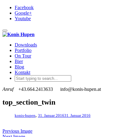
Facebook
Google+
Youtube
Toggle navigation
Downloads
Portfolio
On Tour
Bier
Blog
Kontakt
Anruf
+43.664.2413633
info@konis-hupen.at
top_section_twin
,
konis-hupen
31. Januar 2016
31. Januar 2016
Previous Image
Next Image