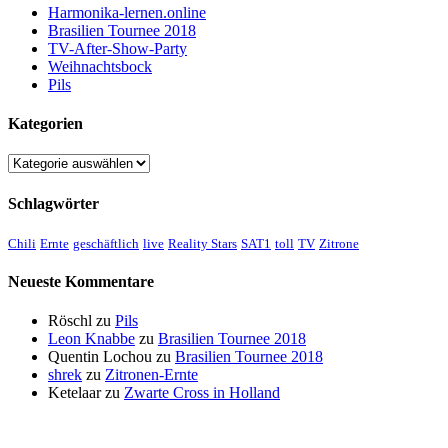
Harmonika-lernen.online
Brasilien Tournee 2018
TV-After-Show-Party
Weihnachtsbock
Pils
Kategorien
Kategorien
Schlagwörter
Chili
Ernte
geschäftlich
live
Reality Stars
SAT1
toll
TV
Zitrone
Neueste Kommentare
Röschl
zu
Pils
Leon Knabbe
zu
Brasilien Tournee 2018
Quentin Lochou
zu
Brasilien Tournee 2018
shrek
zu
Zitronen-Ernte
Ketelaar
zu
Zwarte Cross in Holland