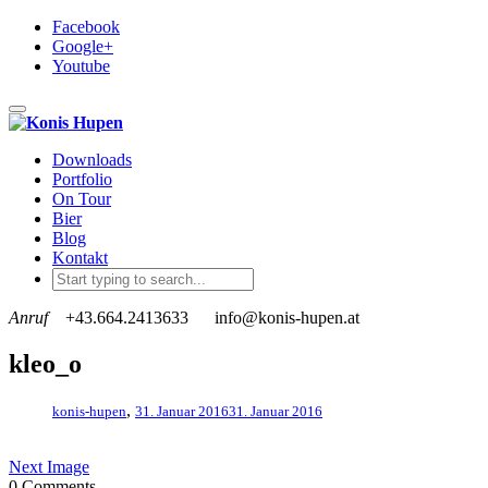
Facebook
Google+
Youtube
Toggle navigation
Downloads
Portfolio
On Tour
Bier
Blog
Kontakt
Anruf
+43.664.2413633
info@konis-hupen.at
kleo_o
,
konis-hupen
31. Januar 2016
31. Januar 2016
Next Image
0 Comments