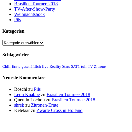
Brasilien Tournee 2018
TV-After-Show-Party
Weihnachtsbock
Pils
Kategorien
Kategorien
Schlagwörter
Chili
Ernte
geschäftlich
live
Reality Stars
SAT1
toll
TV
Zitrone
Neueste Kommentare
Röschl
zu
Pils
Leon Knabbe
zu
Brasilien Tournee 2018
Quentin Lochou
zu
Brasilien Tournee 2018
shrek
zu
Zitronen-Ernte
Ketelaar
zu
Zwarte Cross in Holland