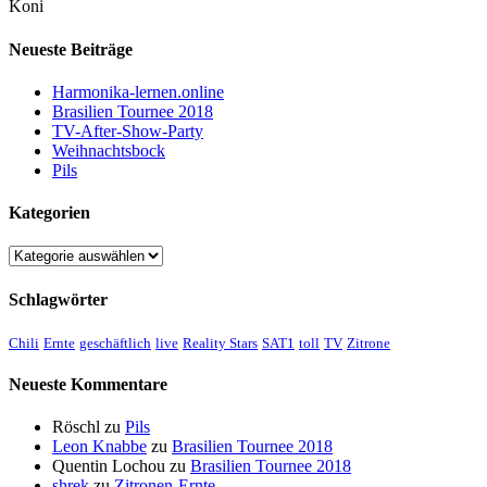
Koni
Neueste Beiträge
Harmonika-lernen.online
Brasilien Tournee 2018
TV-After-Show-Party
Weihnachtsbock
Pils
Kategorien
Kategorien
Schlagwörter
Chili
Ernte
geschäftlich
live
Reality Stars
SAT1
toll
TV
Zitrone
Neueste Kommentare
Röschl
zu
Pils
Leon Knabbe
zu
Brasilien Tournee 2018
Quentin Lochou
zu
Brasilien Tournee 2018
shrek
zu
Zitronen-Ernte