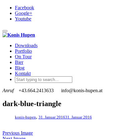
Facebook
Google+
Youtube
Toggle navigation
Downloads
Portfolio
On Tour
Bier
Blog
Kontakt
Anruf
+43.664.2413633
info@konis-hupen.at
dark-blue-triangle
,
konis-hupen
31. Januar 2016
31. Januar 2016
Previous Image
Next Image