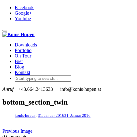
Facebook
Google+
Youtube
Toggle navigation
Downloads
Portfolio
On Tour
Bier
Blog
Kontakt
Anruf
+43.664.2413633
info@konis-hupen.at
bottom_section_twin
,
konis-hupen
31. Januar 2016
31. Januar 2016
Previous Image
0 Comments