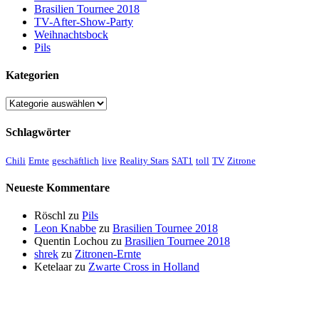
Brasilien Tournee 2018
TV-After-Show-Party
Weihnachtsbock
Pils
Kategorien
Kategorien
Schlagwörter
Chili
Ernte
geschäftlich
live
Reality Stars
SAT1
toll
TV
Zitrone
Neueste Kommentare
Röschl
zu
Pils
Leon Knabbe
zu
Brasilien Tournee 2018
Quentin Lochou
zu
Brasilien Tournee 2018
shrek
zu
Zitronen-Ernte
Ketelaar
zu
Zwarte Cross in Holland