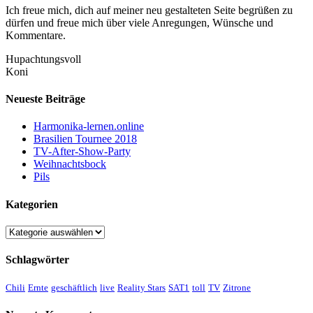
Ich freue mich, dich auf meiner neu gestalteten Seite begrüßen zu
dürfen und freue mich über viele Anregungen, Wünsche und
Kommentare.
Hupachtungsvoll
Koni
Neueste Beiträge
Harmonika-lernen.online
Brasilien Tournee 2018
TV-After-Show-Party
Weihnachtsbock
Pils
Kategorien
Kategorien
Schlagwörter
Chili
Ernte
geschäftlich
live
Reality Stars
SAT1
toll
TV
Zitrone