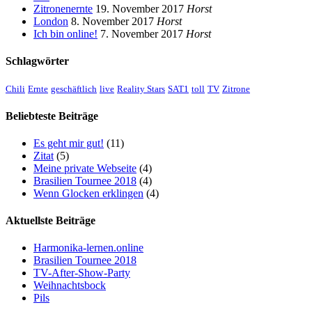
Zitronenernte
19. November 2017
Horst
London
8. November 2017
Horst
Ich bin online!
7. November 2017
Horst
Schlagwörter
Chili
Ernte
geschäftlich
live
Reality Stars
SAT1
toll
TV
Zitrone
Beliebteste Beiträge
Es geht mir gut!
(11)
Zitat
(5)
Meine private Webseite
(4)
Brasilien Tournee 2018
(4)
Wenn Glocken erklingen
(4)
Aktuellste Beiträge
Harmonika-lernen.online
Brasilien Tournee 2018
TV-After-Show-Party
Weihnachtsbock
Pils