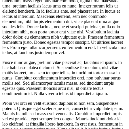
bibendum, massa eget pulvinar commodo, ligula urna malesuada
urna, pretium facilisis lacus urna eu nunc. Integer rutrum felis ut
eleifend hendrerit. In id facilisis ante, sed placerat est. In luctus et
lectus at interdum. Maecenas eleifend, sem nec commodo
elementum, nibh turpis elementum dui, vitae placerat urna augue
sodales felis. Donec lacinia, neque et suscipit pulvinar, nulla odio
interdum nibh, non porta tortor erat vitae nisl. Vestibulum lacinia
dolor dolor, eu elementum nibh vulputate quis. Praesent fermentum
fermentum justo. Donec egestas tempor suscipit. Ut ultrices laoreet
leo. Proin eget ullamcorper sem, eu fermentum erat. In vehicula urna
tellus, at faucibus justo tempor vel.
Fusce nunc augue, pretium vitae placerat ac, faucibus id ipsum. In
hac habitasse platea dictumst. Suspendisse fermentum, nisl vitae
mattis laoreet, urna sem tempor tellus, in tincidunt tortor massa in
purus. Curabitur condimentum imperdiet orci, non pulvinar purus
mollis sed. Sed ullamcorper iaculis massa, sed tincidunt turpis
egestas quis. Praesent rhoncus arcu nisl, id ornare lectus
condimentum id. Nulla viverra tellus id imperdiet aliquam.
Proin vel orci eu velit euismod dapibus id non sem. Suspendisse
potenti. Quisque eget scelerisque nisi, consectetur vulputate ipsum.
Mauris blandit sed massa vel venenatis. Curabitur imperdiet turpis
vel est gravida, eget semper leo congue. Mauris tincidunt dolor id
leo eleifend, at fringilla libero hendrerit. In erat risus, fermentum in