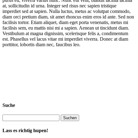
purus eu, viverra varius nunc. Nunc elit velit, blandit lacinia lacinia
at, sollicitudin id urna. Integer sed risus nec sapien tristique
imperdiet sed at sapien. Nulla luctus, metus ac volutpat commodo,
diam orci pretium diam, sit amet rhoncus enim eros id ante. Sed non
facilisis tortor. Etiam aliquet, diam eget porta venenatis, metus mi
facilisis sem, eu mattis nisi mi a sapien. Aenean ut tincidunt diam.
Vestibulum at magna dignissim, scelerisque felis a, condimentum
est. Phasellus vel lacus vitae mi imperdiet viverra. Donec at diam
porttitor, lobortis diam nec, faucibus leo.
Suche
Lass es richtig hupen!