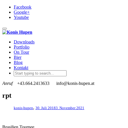
Facebook
Google+
Youtube
Toggle navigation
Downloads
Portfolio
On Tour
Bier
Blog
Kontakt
Anruf
+43.664.2413633
info@konis-hupen.at
rpt
,
konis-hupen
30. Juli 2018
3. November 2021
Brasilien Tournee