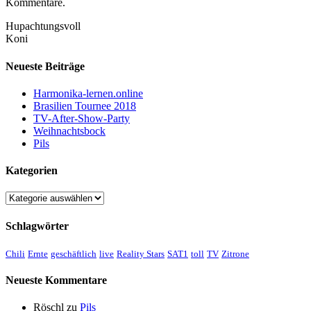
Kommentare.
Hupachtungsvoll
Koni
Neueste Beiträge
Harmonika-lernen.online
Brasilien Tournee 2018
TV-After-Show-Party
Weihnachtsbock
Pils
Kategorien
Kategorien
Schlagwörter
Chili
Ernte
geschäftlich
live
Reality Stars
SAT1
toll
TV
Zitrone
Neueste Kommentare
Röschl
zu
Pils