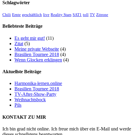
Schlagwörter
Chili
Ernte
geschäftlich
live
Reality Stars
SAT1
toll
TV
Zitrone
Beliebteste Beiträge
Es geht mir gut!
(11)
Zitat
(5)
Meine private Webseite
(4)
Brasilien Tournee 2018
(4)
Wenn Glocken erklingen
(4)
Aktuellste Beiträge
Harmonika-lernen.online
Brasilien Tournee 2018
TV-After-Show-Party
Weihnachtsbock
Pils
KONTAKT ZU MIR
Ich bin grad nicht online. Ich freue mich über ein E-Mail und werde
dieses schnellstens beantworten.