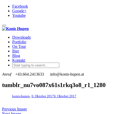
Facebook
Google+
Youtube
Toggle navigation
Downloads
Portfolio
On Tour
Bier
Blog
Kontakt
Anruf
+43.664.2413633
info@konis-hupen.at
tumblr_nu7vo087x61s1rkq3o8_r1_1280
,
konis-hupen
6. Oktober 2017
6. Oktober 2017
Previous Image
Next Image