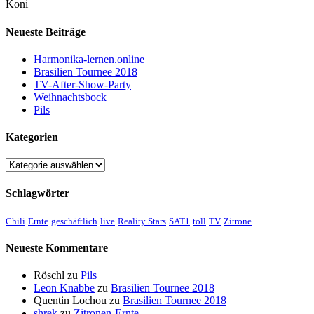
Koni
Neueste Beiträge
Harmonika-lernen.online
Brasilien Tournee 2018
TV-After-Show-Party
Weihnachtsbock
Pils
Kategorien
Kategorien
Schlagwörter
Chili
Ernte
geschäftlich
live
Reality Stars
SAT1
toll
TV
Zitrone
Neueste Kommentare
Röschl
zu
Pils
Leon Knabbe
zu
Brasilien Tournee 2018
Quentin Lochou
zu
Brasilien Tournee 2018
shrek
zu
Zitronen-Ernte