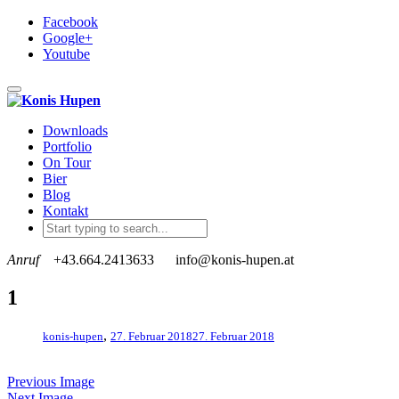
Facebook
Google+
Youtube
Toggle navigation
Downloads
Portfolio
On Tour
Bier
Blog
Kontakt
Anruf
+43.664.2413633
info@konis-hupen.at
1
,
konis-hupen
27. Februar 2018
27. Februar 2018
Previous Image
Next Image