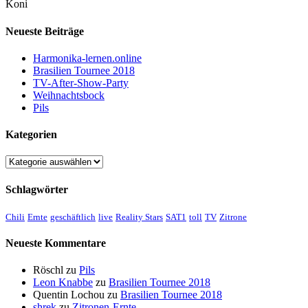
Koni
Neueste Beiträge
Harmonika-lernen.online
Brasilien Tournee 2018
TV-After-Show-Party
Weihnachtsbock
Pils
Kategorien
Kategorien
Schlagwörter
Chili
Ernte
geschäftlich
live
Reality Stars
SAT1
toll
TV
Zitrone
Neueste Kommentare
Röschl
zu
Pils
Leon Knabbe
zu
Brasilien Tournee 2018
Quentin Lochou
zu
Brasilien Tournee 2018
shrek
zu
Zitronen-Ernte