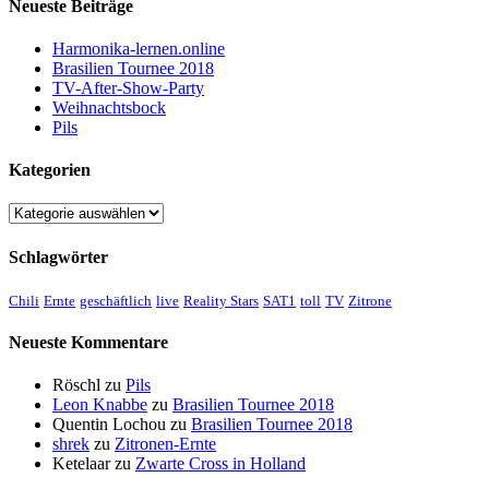
Neueste Beiträge
Harmonika-lernen.online
Brasilien Tournee 2018
TV-After-Show-Party
Weihnachtsbock
Pils
Kategorien
Kategorien
Schlagwörter
Chili
Ernte
geschäftlich
live
Reality Stars
SAT1
toll
TV
Zitrone
Neueste Kommentare
Röschl
zu
Pils
Leon Knabbe
zu
Brasilien Tournee 2018
Quentin Lochou
zu
Brasilien Tournee 2018
shrek
zu
Zitronen-Ernte
Ketelaar
zu
Zwarte Cross in Holland