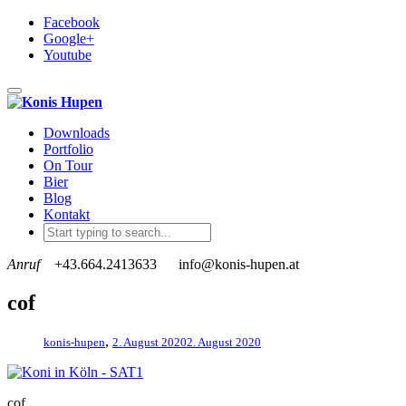
Facebook
Google+
Youtube
Toggle navigation
Downloads
Portfolio
On Tour
Bier
Blog
Kontakt
Anruf
+43.664.2413633
info@konis-hupen.at
cof
,
konis-hupen
2. August 2020
2. August 2020
cof