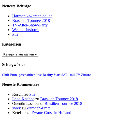
Neueste Beiträge
Harmonika-lernen.online
Brasilien Tournee 2018
TV-After-Show-Party
Weihnachtsbock
Pils
Kategorien
Kategorien
Schlagwörter
Chili
Ernte
geschäftlich
live
Reality Stars
SAT1
toll
TV
Zitrone
Neueste Kommentare
Röschl
zu
Pils
Leon Knabbe
zu
Brasilien Tournee 2018
Quentin Lochou
zu
Brasilien Tournee 2018
shrek
zu
Zitronen-Ernte
Ketelaar
zu
Zwarte Cross in Holland