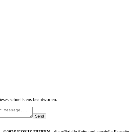
ieses schnellstens beantworten.
Send
©2026 KONIS HUPEN
- die offizielle Seite und spezielle Fanseite