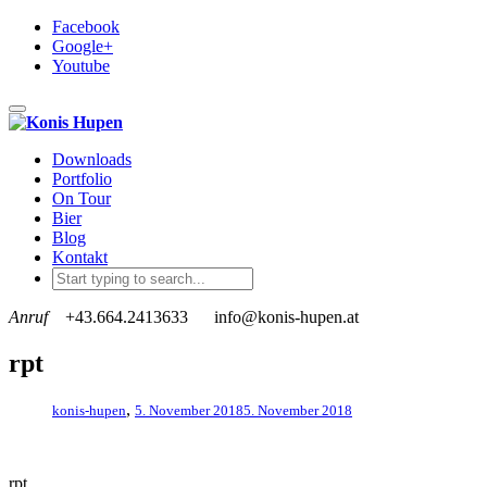
Facebook
Google+
Youtube
Toggle navigation
Downloads
Portfolio
On Tour
Bier
Blog
Kontakt
Anruf
+43.664.2413633
info@konis-hupen.at
rpt
,
konis-hupen
5. November 2018
5. November 2018
rpt