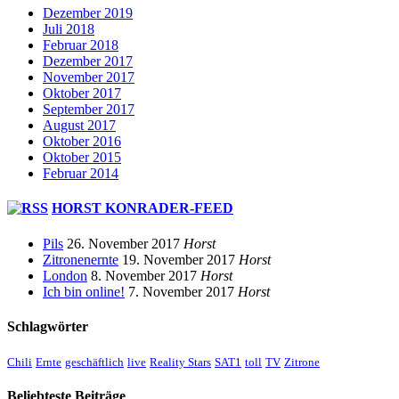
Dezember 2019
Juli 2018
Februar 2018
Dezember 2017
November 2017
Oktober 2017
September 2017
August 2017
Oktober 2016
Oktober 2015
Februar 2014
HORST KONRADER-FEED
Pils
26. November 2017
Horst
Zitronenernte
19. November 2017
Horst
London
8. November 2017
Horst
Ich bin online!
7. November 2017
Horst
Schlagwörter
Chili
Ernte
geschäftlich
live
Reality Stars
SAT1
toll
TV
Zitrone
Beliebteste Beiträge