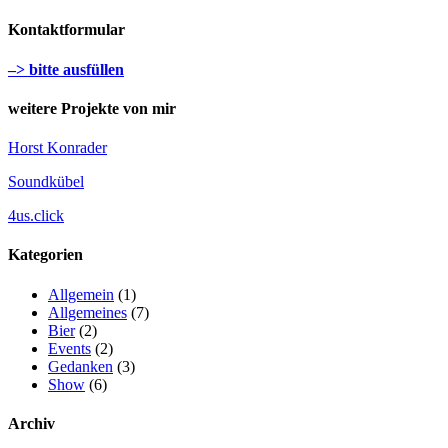
Kontaktformular
–> bitte ausfüllen
weitere Projekte von mir
Horst Konrader
Soundkübel
4us.click
Kategorien
Allgemein
(1)
Allgemeines
(7)
Bier
(2)
Events
(2)
Gedanken
(3)
Show
(6)
Archiv