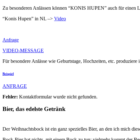
Zu besonderen Anlässen können “KONIS HUPEN” auch für einen Li
“Konis Hupen” in NL –>
Video
Anfrage
VIDEO-MESSAGE
Für besondere Anlässe wie Geburtstage, Hochzeiten, etc. produziere 
Beispiel
ANFRAGE
Fehler:
Kontaktformular wurde nicht gefunden.
Bier, das edelste Getränk
Der Weihnachtsbock ist ein ganz spezielles Bier, an den ich mich die
Bock-Bier hat nichts mit einem Bock zu tun; vielmehr kommt der Beg