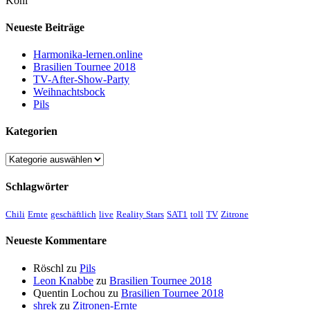
Koni
Neueste Beiträge
Harmonika-lernen.online
Brasilien Tournee 2018
TV-After-Show-Party
Weihnachtsbock
Pils
Kategorien
Kategorien
Schlagwörter
Chili
Ernte
geschäftlich
live
Reality Stars
SAT1
toll
TV
Zitrone
Neueste Kommentare
Röschl
zu
Pils
Leon Knabbe
zu
Brasilien Tournee 2018
Quentin Lochou
zu
Brasilien Tournee 2018
shrek
zu
Zitronen-Ernte