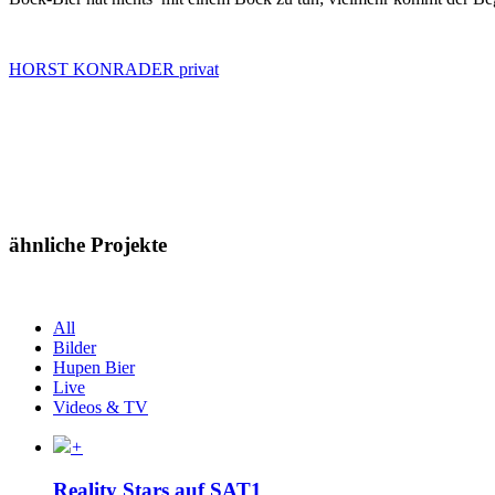
HORST KONRADER privat
ähnliche Projekte
All
Bilder
Hupen Bier
Live
Videos & TV
+
Reality Stars auf SAT1