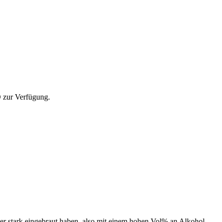
D zur Verfügung.
er stark eingebraut haben, also mit einem hohen Vol% an Alkohol.