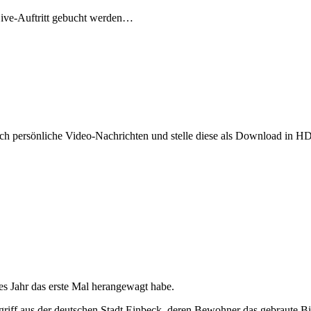
ve-Auftritt gebucht werden…
ich persönliche Video-Nachrichten und stelle diese als Download in H
ses Jahr das erste Mal herangewagt habe.
riff aus der deutschen Stadt Einbeck, deren Bewohner das gebraute Bi