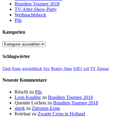
Brasilien Tournee 2018
TV-After-Show-Party
Weihnachtsbock
Pils
Kategorien
Kategorien
Schlagwörter
Chili
Ernte
geschäftlich
live
Reality Stars
SAT1
toll
TV
Zitrone
Neueste Kommentare
Röschl
zu
Pils
Leon Knabbe
zu
Brasilien Tournee 2018
Quentin Lochou
zu
Brasilien Tournee 2018
shrek
zu
Zitronen-Ernte
Ketelaar
zu
Zwarte Cross in Holland