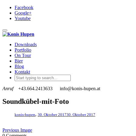
Facebook
Google+
Youtube
Toggle navigation
Downloads
Portfolio
On Tour
Bier
Blog
Kontakt
Anruf
+43.664.2413633
info@konis-hupen.at
Soundkübel-mit-Foto
,
konis-hupen
30. Oktober 2017
30. Oktober 2017
Previous Image
0 Comments