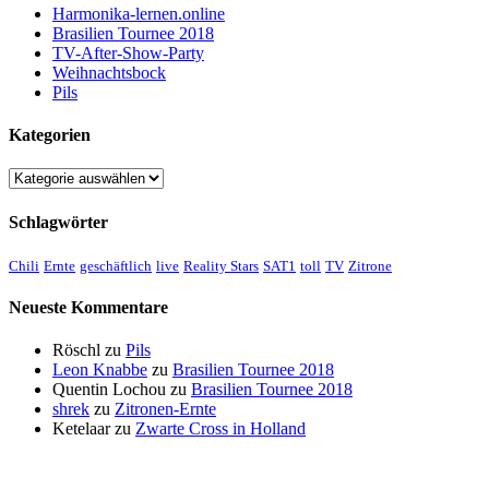
Harmonika-lernen.online
Brasilien Tournee 2018
TV-After-Show-Party
Weihnachtsbock
Pils
Kategorien
Kategorien
Schlagwörter
Chili
Ernte
geschäftlich
live
Reality Stars
SAT1
toll
TV
Zitrone
Neueste Kommentare
Röschl
zu
Pils
Leon Knabbe
zu
Brasilien Tournee 2018
Quentin Lochou
zu
Brasilien Tournee 2018
shrek
zu
Zitronen-Ernte
Ketelaar
zu
Zwarte Cross in Holland