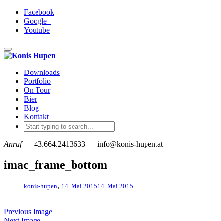
Facebook
Google+
Youtube
Toggle navigation
Downloads
Portfolio
On Tour
Bier
Blog
Kontakt
Anruf
+43.664.2413633
info@konis-hupen.at
imac_frame_bottom
,
konis-hupen
14. Mai 2015
14. Mai 2015
Previous Image
Next Image