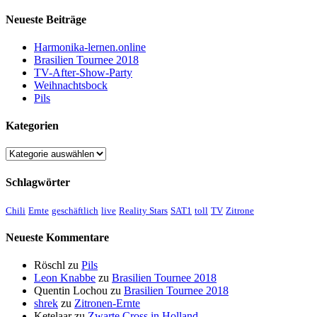
Neueste Beiträge
Harmonika-lernen.online
Brasilien Tournee 2018
TV-After-Show-Party
Weihnachtsbock
Pils
Kategorien
Kategorien
Schlagwörter
Chili
Ernte
geschäftlich
live
Reality Stars
SAT1
toll
TV
Zitrone
Neueste Kommentare
Röschl
zu
Pils
Leon Knabbe
zu
Brasilien Tournee 2018
Quentin Lochou
zu
Brasilien Tournee 2018
shrek
zu
Zitronen-Ernte
Ketelaar
zu
Zwarte Cross in Holland