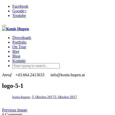
Facebook
Google+
Youtube
Toggle navigation
Downloads
Portfolio
On Tour
Bier
Blog
Kontakt
Anruf
+43.664.2413633
info@konis-hupen.at
logo-5-1
,
konis-hupen
5. Oktober 2017
5. Oktober 2017
Previous Image
0 Comments