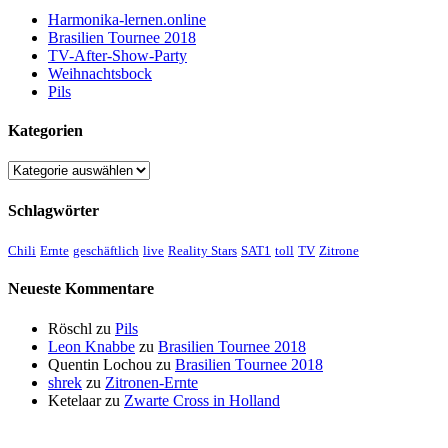
Harmonika-lernen.online
Brasilien Tournee 2018
TV-After-Show-Party
Weihnachtsbock
Pils
Kategorien
Kategorien
Schlagwörter
Chili
Ernte
geschäftlich
live
Reality Stars
SAT1
toll
TV
Zitrone
Neueste Kommentare
Röschl
zu
Pils
Leon Knabbe
zu
Brasilien Tournee 2018
Quentin Lochou
zu
Brasilien Tournee 2018
shrek
zu
Zitronen-Ernte
Ketelaar
zu
Zwarte Cross in Holland