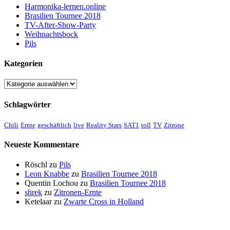
Harmonika-lernen.online
Brasilien Tournee 2018
TV-After-Show-Party
Weihnachtsbock
Pils
Kategorien
Kategorien
Schlagwörter
Chili
Ernte
geschäftlich
live
Reality Stars
SAT1
toll
TV
Zitrone
Neueste Kommentare
Röschl
zu
Pils
Leon Knabbe
zu
Brasilien Tournee 2018
Quentin Lochou
zu
Brasilien Tournee 2018
shrek
zu
Zitronen-Ernte
Ketelaar
zu
Zwarte Cross in Holland