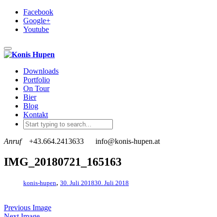
Facebook
Google+
Youtube
Toggle navigation
Downloads
Portfolio
On Tour
Bier
Blog
Kontakt
Anruf
+43.664.2413633
info@konis-hupen.at
IMG_20180721_165163
,
konis-hupen
30. Juli 2018
30. Juli 2018
Previous Image
Next Image