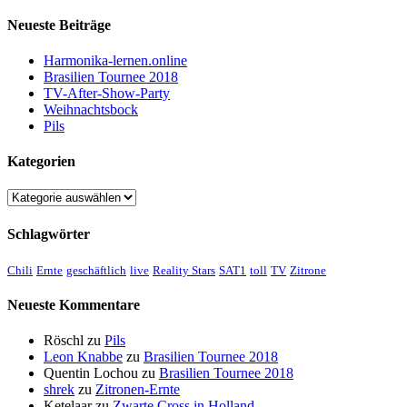
Neueste Beiträge
Harmonika-lernen.online
Brasilien Tournee 2018
TV-After-Show-Party
Weihnachtsbock
Pils
Kategorien
Kategorien
Schlagwörter
Chili
Ernte
geschäftlich
live
Reality Stars
SAT1
toll
TV
Zitrone
Neueste Kommentare
Röschl
zu
Pils
Leon Knabbe
zu
Brasilien Tournee 2018
Quentin Lochou
zu
Brasilien Tournee 2018
shrek
zu
Zitronen-Ernte
Ketelaar
zu
Zwarte Cross in Holland