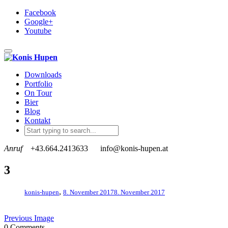
Facebook
Google+
Youtube
Toggle navigation
Downloads
Portfolio
On Tour
Bier
Blog
Kontakt
Anruf
+43.664.2413633
info@konis-hupen.at
3
,
konis-hupen
8. November 2017
8. November 2017
Previous Image
0 Comments