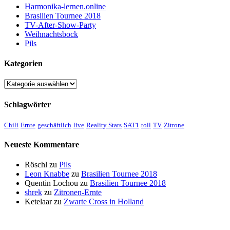
Harmonika-lernen.online
Brasilien Tournee 2018
TV-After-Show-Party
Weihnachtsbock
Pils
Kategorien
Kategorien
Schlagwörter
Chili
Ernte
geschäftlich
live
Reality Stars
SAT1
toll
TV
Zitrone
Neueste Kommentare
Röschl
zu
Pils
Leon Knabbe
zu
Brasilien Tournee 2018
Quentin Lochou
zu
Brasilien Tournee 2018
shrek
zu
Zitronen-Ernte
Ketelaar
zu
Zwarte Cross in Holland