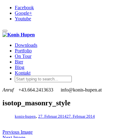
Facebook
Google+
Youtube
Toggle navigation
Downloads
Portfolio
On Tour
Bier
Blog
Kontakt
Anruf
+43.664.2413633
info@konis-hupen.at
isotop_masonry_style
,
konis-hupen
27. Februar 2014
27. Februar 2014
Previous Image
Next Image