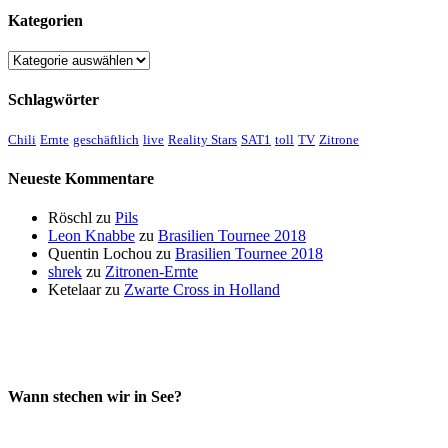
Kategorien
Kategorien
Schlagwörter
Chili
Ernte
geschäftlich
live
Reality Stars
SAT1
toll
TV
Zitrone
Neueste Kommentare
Röschl
zu
Pils
Leon Knabbe
zu
Brasilien Tournee 2018
Quentin Lochou
zu
Brasilien Tournee 2018
shrek
zu
Zitronen-Ernte
Ketelaar
zu
Zwarte Cross in Holland
Wann stechen wir in See?