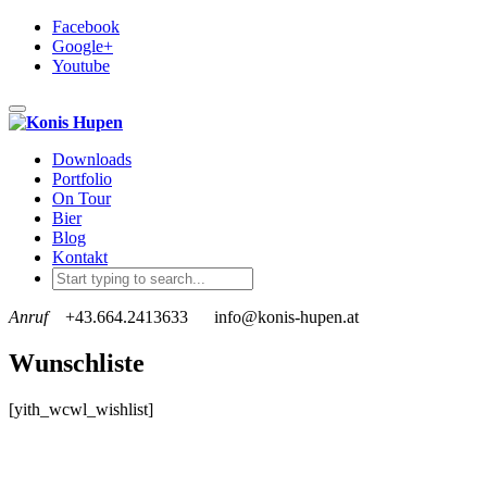
Facebook
Google+
Youtube
Toggle navigation
Downloads
Portfolio
On Tour
Bier
Blog
Kontakt
Anruf
+43.664.2413633
info@konis-hupen.at
Wunschliste
[yith_wcwl_wishlist]