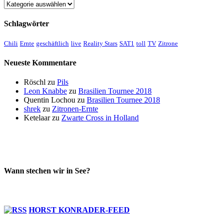
Kategorien
Schlagwörter
Chili
Ernte
geschäftlich
live
Reality Stars
SAT1
toll
TV
Zitrone
Neueste Kommentare
Röschl
zu
Pils
Leon Knabbe
zu
Brasilien Tournee 2018
Quentin Lochou
zu
Brasilien Tournee 2018
shrek
zu
Zitronen-Ernte
Ketelaar
zu
Zwarte Cross in Holland
Wann stechen wir in See?
HORST KONRADER-FEED