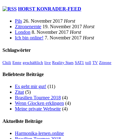
HORST KONRADER-FEED
Pils
26. November 2017
Horst
Zitronenernte
19. November 2017
Horst
London
8. November 2017
Horst
Ich bin online!
7. November 2017
Horst
Schlagwörter
Chili
Ernte
geschäftlich
live
Reality Stars
SAT1
toll
TV
Zitrone
Beliebteste Beiträge
Es geht mir gut!
(11)
Zitat
(5)
Brasilien Tournee 2018
(4)
Wenn Glocken erklingen
(4)
Meine private Webseite
(4)
Aktuellste Beiträge
Harmonika-lernen.online
Brasilien Tournee 2018