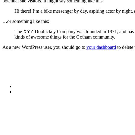
potential site visitors. It might say something like this:
Hi there! I’m a bike messenger by day, aspiring actor by night, 
…or something like this:
The XYZ Doohickey Company was founded in 1971, and has been
kinds of awesome things for the Gotham community.
As a new WordPress user, you should go to
your dashboard
to delete