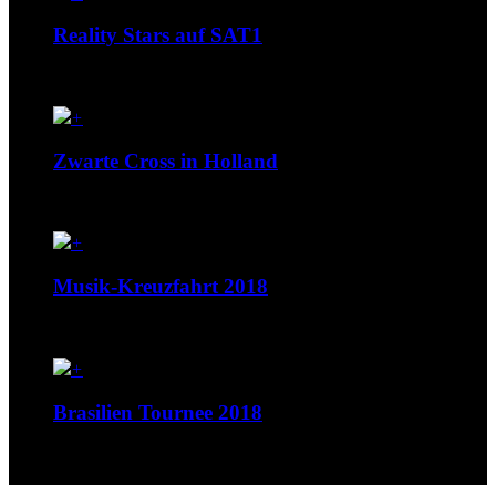
Reality Stars auf SAT1
“Konis Hupen” sind auf SAT1 mit von der Partie. ...
+
Zwarte Cross in Holland
LIVE-VIDEO
+
Musik-Kreuzfahrt 2018
MSC FANTASIA 28. Oktober bis 4. November 2018
+
Brasilien Tournee 2018
Hier sind einige Fotos der Brasilien-Tournee vom 17. bis
28....