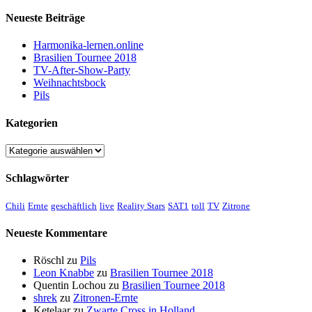
Neueste Beiträge
Harmonika-lernen.online
Brasilien Tournee 2018
TV-After-Show-Party
Weihnachtsbock
Pils
Kategorien
Kategorien
Schlagwörter
Chili
Ernte
geschäftlich
live
Reality Stars
SAT1
toll
TV
Zitrone
Neueste Kommentare
Röschl
zu
Pils
Leon Knabbe
zu
Brasilien Tournee 2018
Quentin Lochou
zu
Brasilien Tournee 2018
shrek
zu
Zitronen-Ernte
Ketelaar
zu
Zwarte Cross in Holland