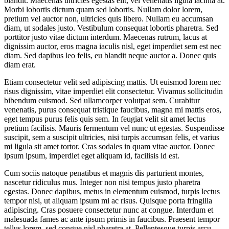
blandit. Maecenas ultricies egestas elit, vel venenatis ligula lacinia at.
Morbi lobortis dictum quam sed lobortis. Nullam dolor lorem,
pretium vel auctor non, ultricies quis libero. Nullam eu accumsan
diam, ut sodales justo. Vestibulum consequat lobortis pharetra. Sed
porttitor justo vitae dictum interdum. Maecenas rutrum, lacus at
dignissim auctor, eros magna iaculis nisl, eget imperdiet sem est nec
diam. Sed dapibus leo felis, eu blandit neque auctor a. Donec quis
diam erat.
Etiam consectetur velit sed adipiscing mattis. Ut euismod lorem nec
risus dignissim, vitae imperdiet elit consectetur. Vivamus sollicitudin
bibendum euismod. Sed ullamcorper volutpat sem. Curabitur
venenatis, purus consequat tristique faucibus, magna mi mattis eros,
eget tempus purus felis quis sem. In feugiat velit sit amet lectus
pretium facilisis. Mauris fermentum vel nunc ut egestas. Suspendisse
suscipit, sem a suscipit ultricies, nisi turpis accumsan felis, et varius
mi ligula sit amet tortor. Cras sodales in quam vitae auctor. Donec
ipsum ipsum, imperdiet eget aliquam id, facilisis id est.
Cum sociis natoque penatibus et magnis dis parturient montes,
nascetur ridiculus mus. Integer non nisi tempus justo pharetra
egestas. Donec dapibus, metus in elementum euismod, turpis lectus
tempor nisi, ut aliquam ipsum mi ac risus. Quisque porta fringilla
adipiscing. Cras posuere consectetur nunc at congue. Interdum et
malesuada fames ac ante ipsum primis in faucibus. Praesent tempor
tellus lorem, sed congue nisl pharetra at. Pellentesque turpis arcu,