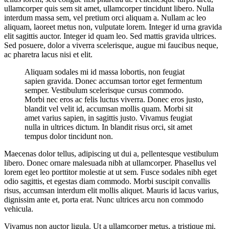
ullamcorper quis sem sit amet, ullamcorper tincidunt libero. Nulla
interdum massa sem, vel pretium orci aliquam a. Nullam ac leo
aliquam, laoreet metus non, vulputate lorem. Integer id urna gravida
elit sagittis auctor. Integer id quam leo. Sed mattis gravida ultrices.
Sed posuere, dolor a viverra scelerisque, augue mi faucibus neque,
ac pharetra lacus nisi et elit.
Aliquam sodales mi id massa lobortis, non feugiat
sapien gravida. Donec accumsan tortor eget fermentum
semper. Vestibulum scelerisque cursus commodo.
Morbi nec eros ac felis luctus viverra. Donec eros justo,
blandit vel velit id, accumsan mollis quam. Morbi sit
amet varius sapien, in sagittis justo. Vivamus feugiat
nulla in ultrices dictum. In blandit risus orci, sit amet
tempus dolor tincidunt non.
Maecenas dolor tellus, adipiscing ut dui a, pellentesque vestibulum
libero. Donec ornare malesuada nibh at ullamcorper. Phasellus vel
lorem eget leo porttitor molestie at ut sem. Fusce sodales nibh eget
odio sagittis, et egestas diam commodo. Morbi suscipit convallis
risus, accumsan interdum elit mollis aliquet. Mauris id lacus varius,
dignissim ante et, porta erat. Nunc ultrices arcu non commodo
vehicula.
Vivamus non auctor ligula. Ut a ullamcorper metus, a tristique mi.