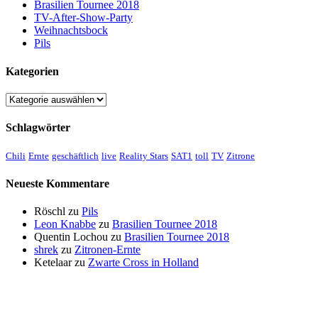
Brasilien Tournee 2018
TV-After-Show-Party
Weihnachtsbock
Pils
Kategorien
Kategorien
Schlagwörter
Chili
Ernte
geschäftlich
live
Reality Stars
SAT1
toll
TV
Zitrone
Neueste Kommentare
Röschl
zu
Pils
Leon Knabbe
zu
Brasilien Tournee 2018
Quentin Lochou
zu
Brasilien Tournee 2018
shrek
zu
Zitronen-Ernte
Ketelaar
zu
Zwarte Cross in Holland