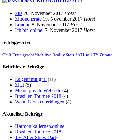
HORST KONRADER-FEED
Pils
26. November 2017
Horst
Zitronenernte
19. November 2017
Horst
London
8. November 2017
Horst
Ich bin online!
7. November 2017
Horst
Schlagwörter
Chili
Ernte
geschäftlich
live
Reality Stars
SAT1
toll
TV
Zitrone
Beliebteste Beiträge
Es geht mir gut!
(11)
Zitat
(5)
Meine private Webseite
(4)
Brasilien Tournee 2018
(4)
Wenn Glocken erklingen
(4)
Aktuellste Beiträge
Harmonika-lernen.online
Brasilien Tournee 2018
TV-After-Show-Party