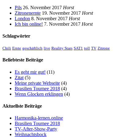
Pils
26. November 2017
Horst
Zitronenernte
19. November 2017
Horst
London
8. November 2017
Horst
Ich bin online!
7. November 2017
Horst
Schlagwörter
Chili
Ernte
geschäftlich
live
Reality Stars
SAT1
toll
TV
Zitrone
Beliebteste Beiträge
Es geht mir gut!
(11)
Zitat
(5)
Meine private Webseite
(4)
Brasilien Tournee 2018
(4)
Wenn Glocken erklingen
(4)
Aktuellste Beiträge
Harmonika-lernen.online
Brasilien Tournee 2018
TV-After-Show-Party
Weihnachtsbock